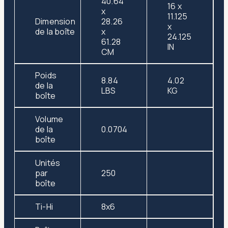
40.64
16 x
x
11.125
Dimension
28.26
x
de la boîte
x
24.125
61.28
IN
CM
Poids
8.84
4.02
de la
LBS
KG
boîte
Volume
de la
0.0704
boîte
Unités
par
250
boîte
Ti-Hi
8x6