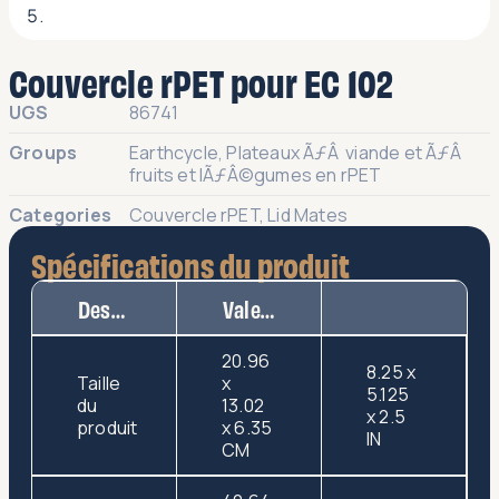
Couvercle rPET pour EC 102
UGS
86741
Groups
Earthcycle
,
Plateaux ÃƒÂ viande et ÃƒÂ
fruits et lÃƒÂ©gumes en rPET
Categories
Couvercle rPET
,
Lid Mates
Spécifications du produit
Description
Valeur
20.96
8.25 x
Taille
x
5.125
du
13.02
x 2.5
produit
x 6.35
IN
CM