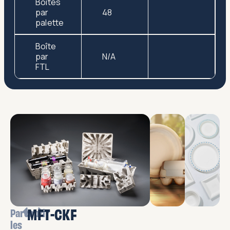
Boîtes
par
48
palette
Boîte
par
N/A
FTL
MFT-CKF
Parcourir
les