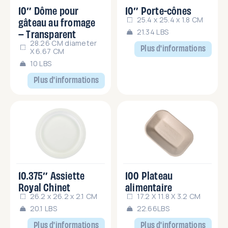
10″ Dôme pour
10″ Porte-cônes
gâteau au fromage
25.4 x 25.4 x 1.8 CM
– Transparent
21.34 LBS
28.26 CM diameter
Plus d'informations
X 6.67 CM
10 LBS
Plus d'informations
10.375″ Assiette
100 Plateau
Royal Chinet
alimentaire
26.2 x 26.2 x 2.1 CM
17.2 X 11.8 X 3.2 CM
20.1 LBS
22.66LBS
Plus d'informations
Plus d'informations