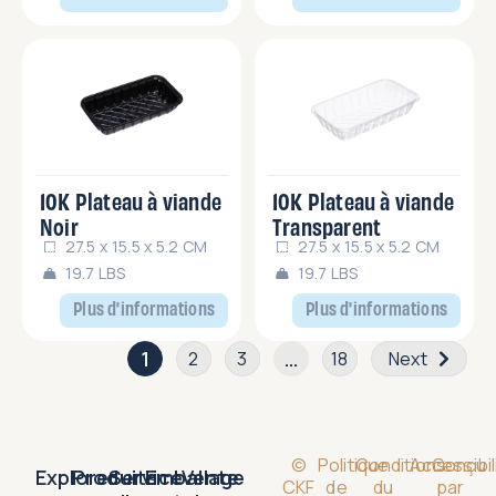
10K Plateau à viande
10K Plateau à viande
Noir
Transparent
27.5 x 15.5 x 5.2 CM
27.5 x 15.5 x 5.2 CM
19.7 LBS
19.7 LBS
Plus d'informations
Plus d'informations
1
…
2
3
18
Next
©
Politique
Conditions
Accessibil
Conçu
Explorer
Produits
Service
Emballage
Vente
CKF
de
du
par