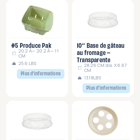
#5 Produce Pak
10″ Base de gâteau
20.2 Ã— 20.2 Ã— 11
au fromage –
CM
Transparente
25.6 LBS
28.26 CM dia. X 6.67
CM
Plus d'informations
13.18LBS
Plus d'informations