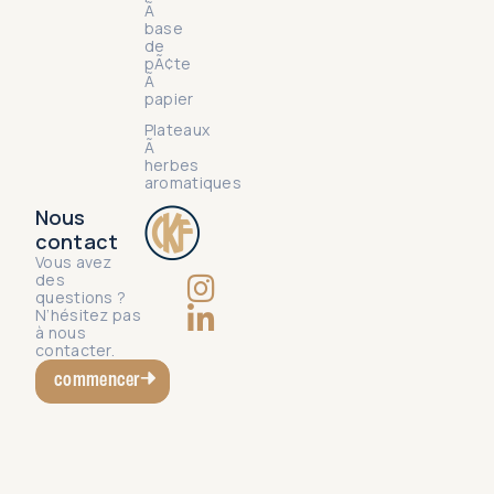
Ã
base
de
pÃ¢te
Ã
papier
Plateaux
Ã
herbes
aromatiques
Nous
contact
Vous avez
des
questions ?
N’hésitez pas
à nous
contacter.
commencer