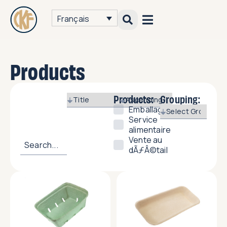
Français
Products
Products:
Grouping:
Emballage
Service
alimentaire
Vente au
dÃƒÂ©tail