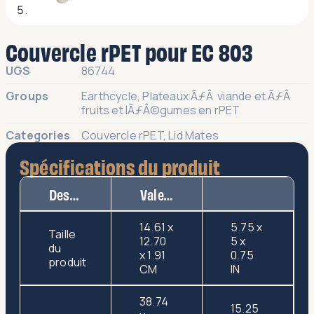
Couvercle rPET pour EC 803
UGS
86744
Groups
Earthcycle
,
Plateaux ÃƒÂ viande et ÃƒÂ
fruits et lÃƒÂ©gumes en rPET
Categories
Couvercle rPET
,
Lid Mates
Spécifications du produit
Description
Valeur
14.61 x
5.75 x
Taille
12.70
5 x
du
x 1.91
0.75
produit
CM
IN
38.74
15.25