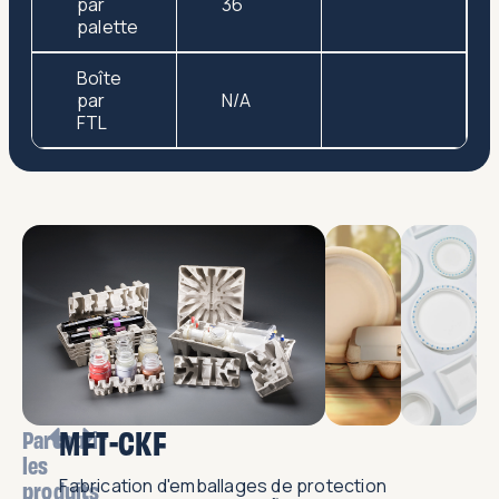
par
36
palette
Boîte
par
N/A
FTL
MFT-CKF
Parcourir
les
Fabrication d'emballages de protection
produits