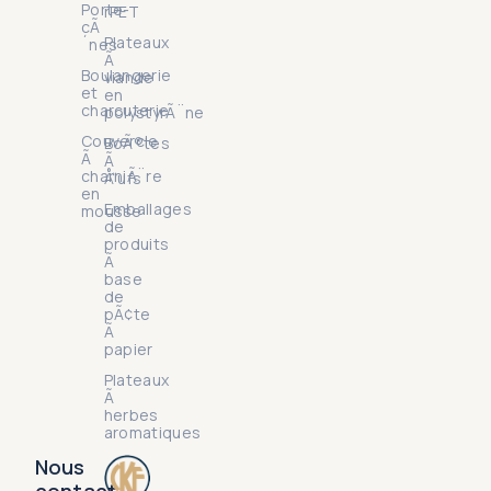
Porte-
rPET
cÃ
Plateaux
´nes
Ã
Boulangerie
viande
et
en
charcuterie
polystyrÃ¨ne
Couvercle
BoÃ®tes
Ã
Ã
charniÃ¨re
Å“ufs
en
Emballages
mousse
de
produits
Ã
base
de
pÃ¢te
Ã
papier
Plateaux
Ã
herbes
aromatiques
Nous