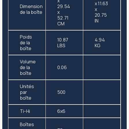
x
x 11.63
Dimension
29.54
x
de la boîte
x
20.75
52.71
IN
CM
Poids
10.87
4.94
de la
LBS
KG
boîte
Volume
de la
0.06
boîte
Unités
par
500
boîte
Ti-Hi
6x6
Boîtes