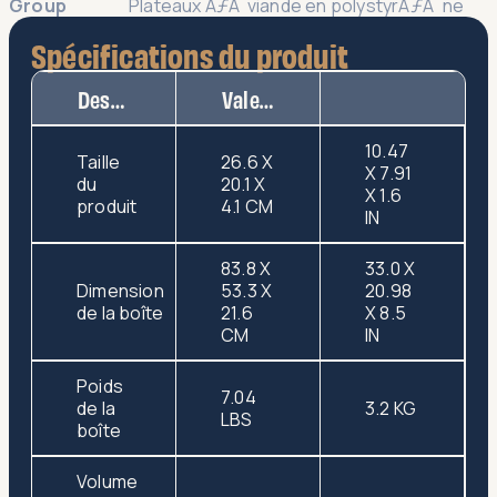
Group
Plateaux ÃƒÂ viande en polystyrÃƒÂ¨ne
Spécifications du produit
Description
Valeur
10.47
Taille
26.6 X
X 7.91
du
20.1 X
X 1.6
produit
4.1 CM
IN
83.8 X
33.0 X
Dimension
53.3 X
20.98
de la boîte
21.6
X 8.5
CM
IN
Poids
7.04
de la
3.2 KG
LBS
boîte
Volume