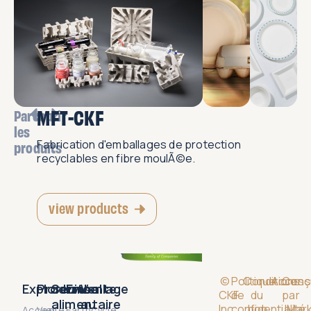
MFT-CKF
Parcourir
les
Fabrication d'emballages de protection
produits
recyclables en fibre moulÃ©e.
view products
©
Politique
Conditions
Accessi
Conç
Explorer
Produits
Service
Emballage
Vente
CKF
de
du
par
alimentaire
au
Inc.
confidentialité
bon
JMark
Accueil
Vente
Earthcycle