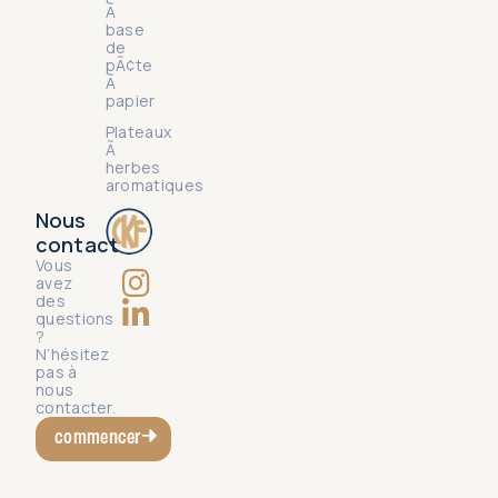
Ã
base
de
pÃ¢te
Ã
papier
Plateaux
Ã
herbes
aromatiques
Nous
contact
Vous
avez
des
questions
?
N’hésitez
pas à
nous
contacter.
commencer