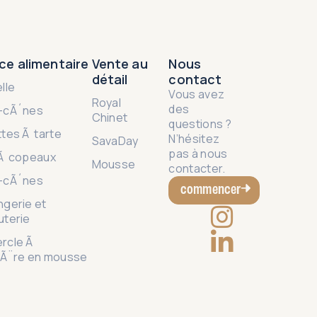
ce alimentaire
Vente au
Nous
détail
contact
lle
Vous avez
Royal
des
-cÃ´nes
Chinet
questions ?
ttes Ã tarte
N’hésitez
SavaDay
pas à nous
Ã copeaux
Mousse
contacter.
-cÃ´nes
commencer
ngerie et
uterie
rcle Ã
iÃ¨re en mousse