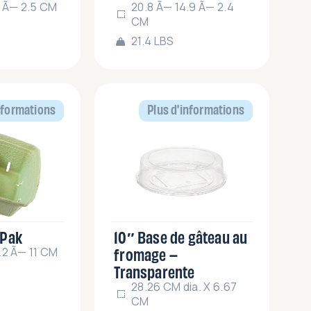
7 Ã— 2.5 CM
20.8 Ã— 14.9 Ã— 2.4
CM
21.4 LBS
nformations
Plus d'informations
 Pak
10″ Base de gâteau au
fromage –
.2 Ã— 11 CM
Transparente
28.26 CM dia. X 6.67
CM