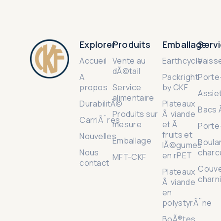
Explorer
Produits
Emballage
Servi
Accueil
Vente au
Earthcycle
Vaisse
dÃ©tail
A
Packright
Porte
propos
Service
by CKF
Assie
alimentaire
DurabilitÃ©
Plateaux
Bacs 
Produits sur
Ã viande
CarriÃ¨res
mesure
et Ã
Porte
fruits et
Nouvelles
Emballage
Boula
lÃ©gumes
Nous
charc
en rPET
MFT-CKF
contact
Couve
Plateaux
charn
Ã viande
en
polystyrÃ¨ne
BoÃ®tes