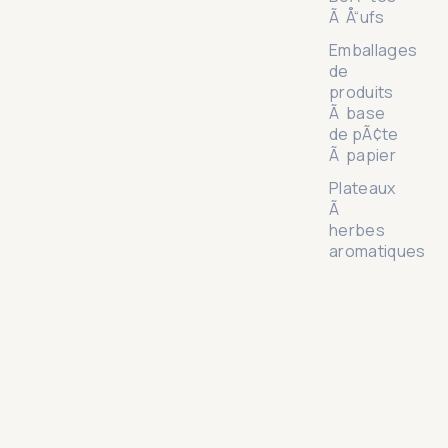
Ã Å“ufs
Emballages
de
produits
Ã base
de pÃ¢te
Ã papier
Plateaux
Ã
herbes
aromatiques