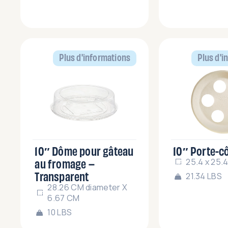
Plus d'informations
Plus d'i
10″ Dôme pour gâteau
10″ Porte-c
au fromage –
25.4 x 25.4
Transparent
21.34 LBS
28.26 CM diameter X
6.67 CM
10 LBS