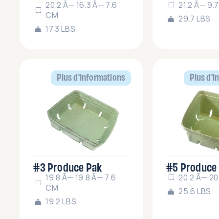
20.2 Ã— 16.3 Ã— 7.6
21.2 Ã— 9.
CM
29.7 LBS
17.3 LBS
Plus d'informations
Plus d'i
#3 Produce Pak
#5 Produce
19.8 Ã— 19.8 Ã— 7.6
20.2 Ã— 20
CM
25.6 LBS
19.2 LBS