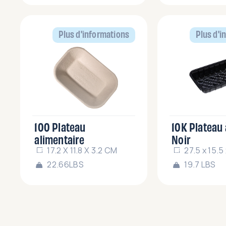
Plus d'informations
Plus d'i
100 Plateau
10K Plateau 
alimentaire
Noir
17.2 X 11.8 X 3.2 CM
27.5 x 15.5
22.66LBS
19.7 LBS