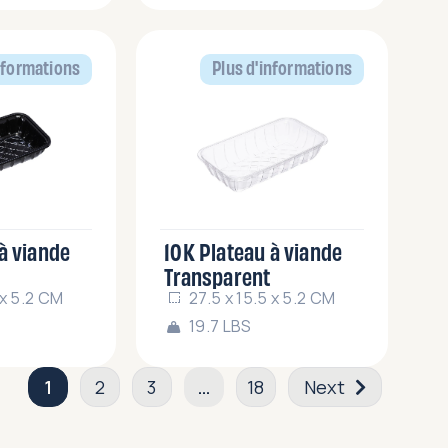
nformations
Plus d'informations
à viande
10K Plateau à viande
Transparent
 x 5.2 CM
27.5 x 15.5 x 5.2 CM
19.7 LBS
1
2
3
…
18
Next