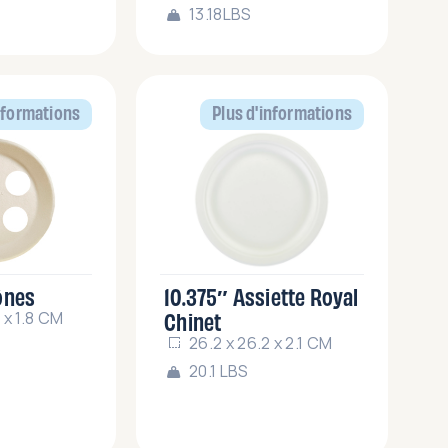
13.18LBS
nformations
Plus d'informations
ônes
10.375″ Assiette Royal
Chinet
 x 1.8 CM
26.2 x 26.2 x 2.1 CM
20.1 LBS