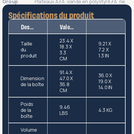
Group
Plateaux ÃƒÂ viande en polystyrÃƒÂ¨ne
Spécifications du produit
Description
Valeur
23.4 X
Taille
9.21 X
18.3 X
du
7.2 X
3.3
produit
1.3 IN
CM
91.4 X
36.0 X
Dimension
47.0 X
19.0 X
de la boîte
36.8
14.0 IN
CM
Poids
9.46
de la
4.3 KG
LBS
boîte
Volume