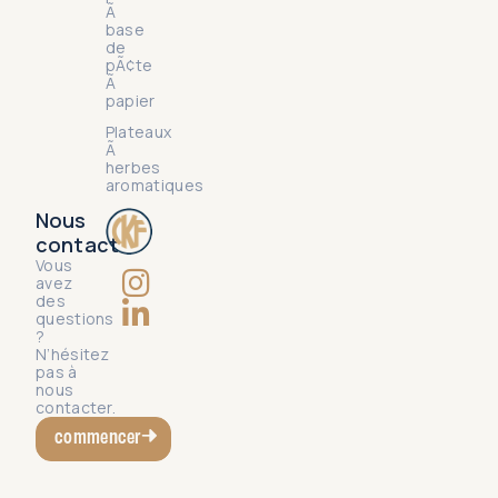
Ã
base
de
pÃ¢te
Ã
papier
Plateaux
Ã
herbes
aromatiques
Nous
contact
Vous
avez
des
questions
?
N’hésitez
pas à
nous
contacter.
commencer