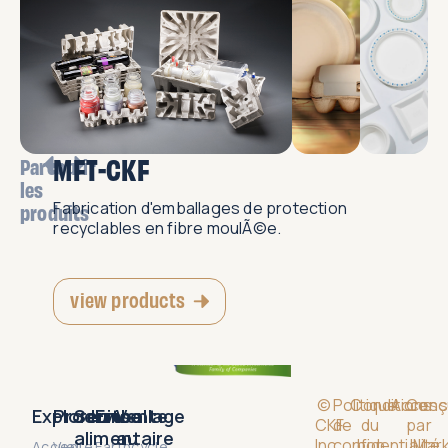
MFT-CKF
Parcourir
les
Fabrication d'emballages de protection
produits
recyclables en fibre moulÃ©e.
view products
©
Politique
Conditions
Accessi
Conç
Explorer
Produits
Service
Emballage
Vente
CKF
de
du
par
alimentaire
au
Inc.
confidentialité
bon
JMark
Accueil
Vente
Earthcycle