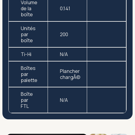
Volume
de la
0.141
boîte
Unités
par
200
boîte
Ti-Hi
N/A
Boîtes
Plancher
par
chargÃ©
palette
Boîte
par
N/A
FTL