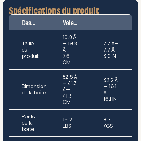
Spécifications du produit
Description
Valeur
19.8 Ã
Taille
— 19.8
7.7 Ã—
du
Ã—
7.7 Ã—
produit
7.6
3.0 IN
CM
82.6 Ã
32.2 Ã
— 41.3
Dimension
— 16.1
Ã—
de la boîte
Ã—
41.3
16.1 IN
CM
Poids
19.2
8.7
de la
LBS
KGS
boîte