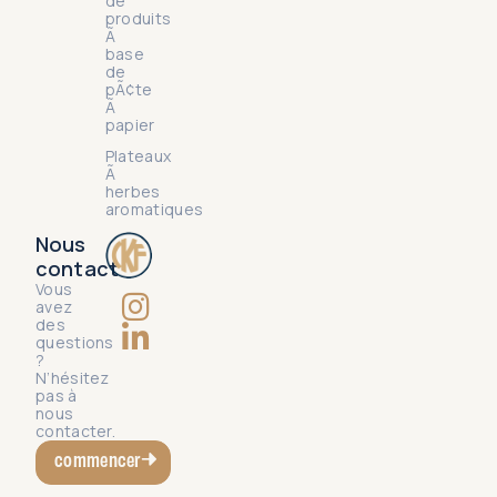
de
produits
Ã
base
de
pÃ¢te
Ã
papier
Plateaux
Ã
herbes
aromatiques
Nous
contact
Vous
avez
des
questions
?
N’hésitez
pas à
nous
contacter.
commencer