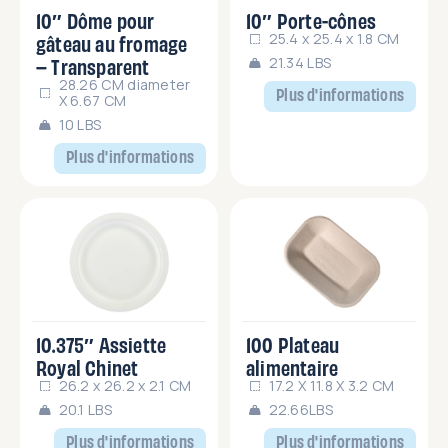
10″ Dôme pour
10″ Porte-cônes
gâteau au fromage
25.4 x 25.4 x 1.8 CM
– Transparent
21.34 LBS
28.26 CM diameter
Plus d'informations
X 6.67 CM
10 LBS
Plus d'informations
10.375″ Assiette
100 Plateau
Royal Chinet
alimentaire
26.2 x 26.2 x 2.1 CM
17.2 X 11.8 X 3.2 CM
20.1 LBS
22.66LBS
Plus d'informations
Plus d'informations