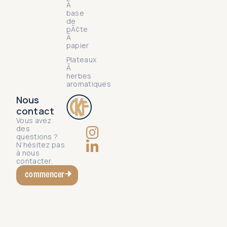
Ã
base
de
pÃ¢te
Ã
papier
Plateaux
Ã
herbes
aromatiques
Nous
contact
Vous avez
des
questions ?
N’hésitez pas
à nous
contacter.
commencer