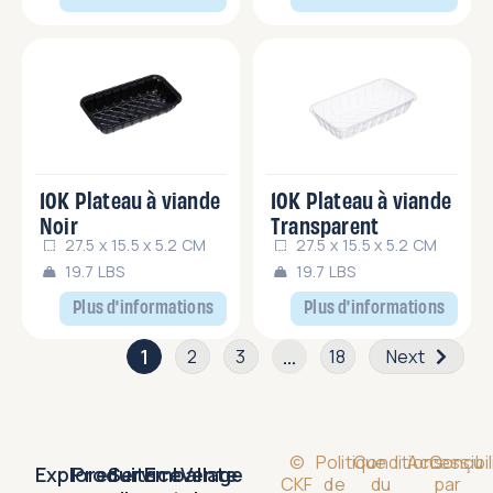
10K Plateau à viande
10K Plateau à viande
Noir
Transparent
27.5 x 15.5 x 5.2 CM
27.5 x 15.5 x 5.2 CM
19.7 LBS
19.7 LBS
Plus d'informations
Plus d'informations
1
…
2
3
18
Next
©
Politique
Conditions
Accessibil
Conçu
Explorer
Produits
Service
Emballage
Vente
CKF
de
du
par