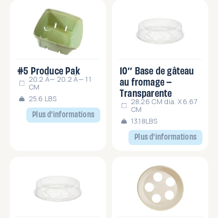
#5 Produce Pak
10″ Base de gâteau
20.2 Ã— 20.2 Ã— 11
au fromage –
CM
Transparente
25.6 LBS
28.26 CM dia. X 6.67
CM
Plus d'informations
13.18LBS
Plus d'informations