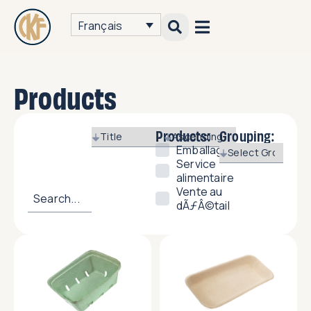
Français
Products
Products:
Grouping:
Emballage
Service
alimentaire
Vente au
dÃƒÂ©tail