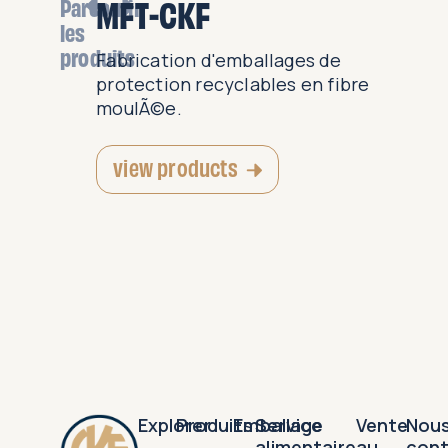
MFT-CKF
Parcourir
les
produits
ettes et
Fabrication d'emballages de
§ue pour
protection recyclables en fibre
ts...
moulÃ©e.
view products
Explorer
Produits
Emballage
Service
Vente
Nou
alimentaire
au
con