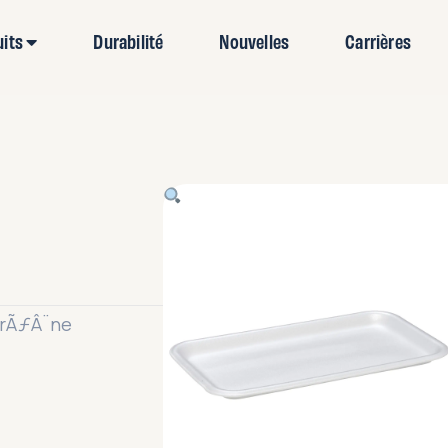
uits
Durabilité
Nouvelles
Carrières
yrÃƒÂ¨ne