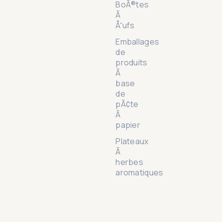
BoÃ®tes
Ã
Å“ufs
Emballages
de
produits
Ã
base
de
pÃ¢te
Ã
papier
Plateaux
Ã
herbes
aromatiques