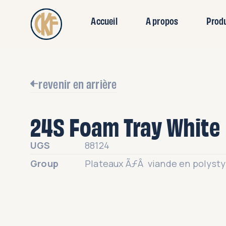
Accueil
A propos
Prod
revenir en arrière
24S Foam Tray White
UGS
88124
Group
Plateaux ÃƒÂ viande en polyst