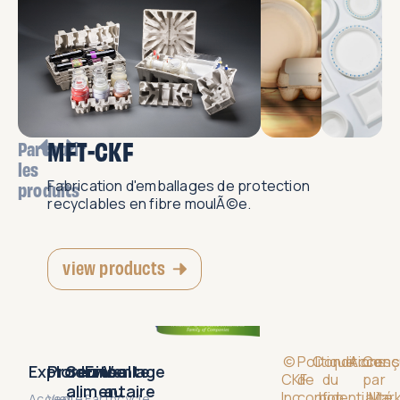
MFT-CKF
Parcourir
les
Fabrication d'emballages de protection
produits
recyclables en fibre moulÃ©e.
view products
©
Politique
Conditions
Accessi
Conç
Explorer
Produits
Service
Emballage
Vente
CKF
de
du
par
alimentaire
au
Inc.
confidentialité
bon
JMark
Accueil
Vente
Earthcycle