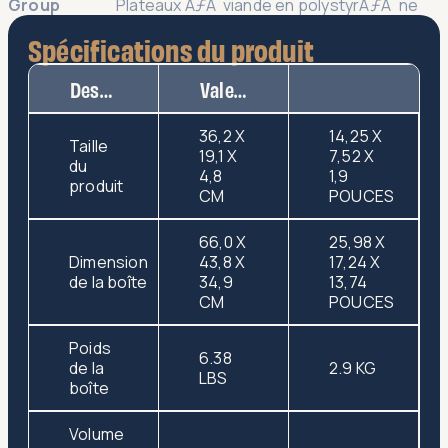
Group
Plateaux ÃƒÂ viande en polystyrÃƒÂ¨ne
Spécifications du produit
Description
Valeur
36,2 X
14,25 X
Taille
19,1 X
7,52 X
du
4,8
1,9
produit
CM
POUCES
66,0 X
25,98 X
Dimension
43,8 X
17,24 X
de la boîte
34,9
13,74
CM
POUCES
Poids
6.38
de la
2.9 KG
LBS
boîte
Volume