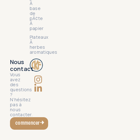
Ã
base
de
pÃ¢te
Ã
papier
Plateaux
Ã
herbes
aromatiques
Nous
contact
Vous
avez
des
questions
?
N’hésitez
pas à
nous
contacter.
commencer