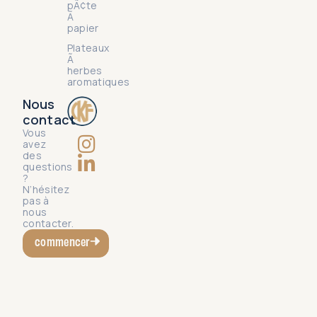
pÃ¢te
Ã
papier
Plateaux
Ã
herbes
aromatiques
Nous
contact
Vous
avez
des
questions
?
N’hésitez
pas à
nous
contacter.
commencer