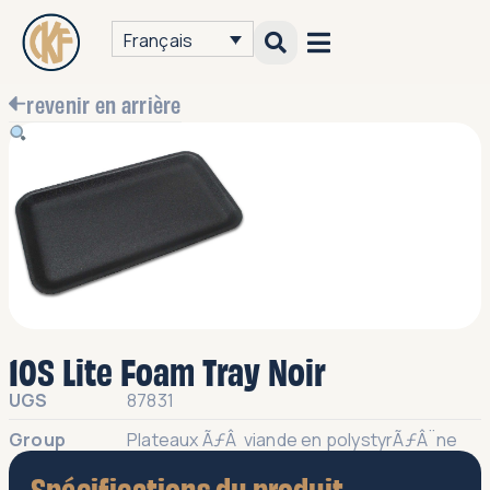
Français
revenir en arrière
10S Lite Foam Tray Noir
UGS
87831
Group
Plateaux ÃƒÂ viande en polystyrÃƒÂ¨ne
Spécifications du produit