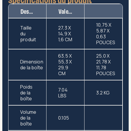
Description
Valeur
10,75 X
Taille
27,3 X
5,87 X
du
14,9 X
0,63
produit
1,6 CM
POUCES
63,5 X
25,0 X
Dimension
55,3 X
21,78 X
de la boîte
29,9
11,78
CM
POUCES
Poids
7.04
de la
3.2 KG
LBS
boîte
Volume
de la
0.105
boîte