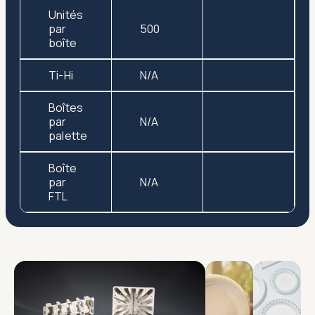
Unités
par
500
boîte
Ti-Hi
N/A
Boîtes
par
N/A
palette
Boîte
par
N/A
FTL