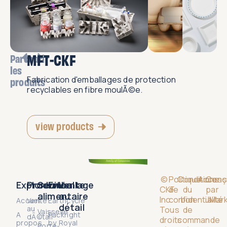
MFT-CKF
Parcourir
les
Fabrication d'emballages de protection
produits
recyclables en fibre moulÃ©e.
view products
©
Politique
Conditions
Accessi
Conç
Explorer
Produits
Service
Emballage
Vente
CKF
de
du
par
alimentaire
au
Inc.
confidentialité
bon
JMark
Accueil
Vente
Earthcycle
détail
au
Tous
de
Vaisselle
A
Packright
dÃ©tail
droits
commande
propos
by
Royal
Porte-