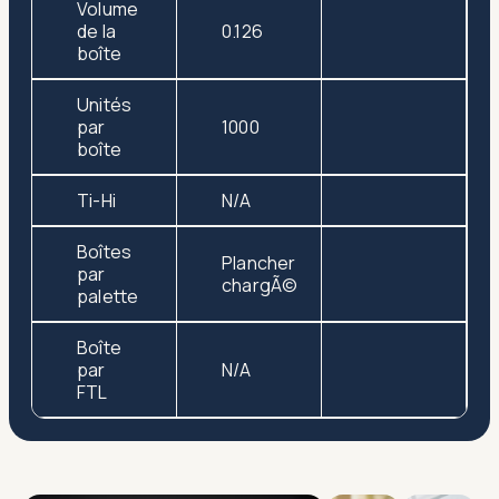
Volume
de la
0.126
boîte
Unités
par
1000
boîte
Ti-Hi
N/A
Boîtes
Plancher
par
chargÃ©
palette
Boîte
par
N/A
FTL