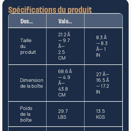
Spécifications du produit
Description
Valeur
21.2 Ã
8.3 Ã
Taille
— 9.7
— 8.3
du
Ã—
Ã— 1
produit
2.5
IN
CM
68.6 Ã
27 Ã—
— 4.9
Dimension
16.5 Ã
Ã—
de la boîte
— 17.2
43.8
IN
CM
Poids
29.7
13.5
de la
LBS
KGS
boîte