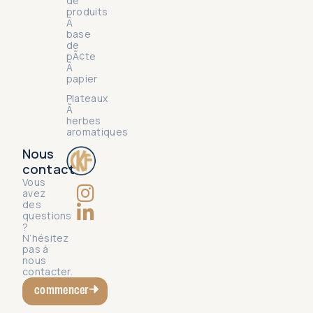
de
produits
Ã
base
de
pÃ¢te
Ã
papier
Plateaux
Ã
herbes
aromatiques
Nous
contact
Vous
avez
des
questions
?
N’hésitez
pas à
nous
contacter.
commencer