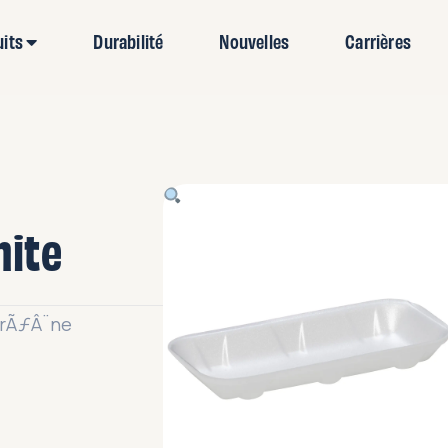
uits
Durabilité
Nouvelles
Carrières
hite
yrÃƒÂ¨ne