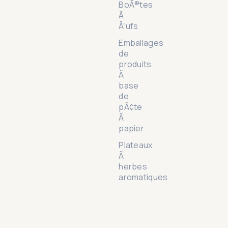
BoÃ®tes
Ã
Å“ufs
Emballages
de
produits
Ã
base
de
pÃ¢te
Ã
papier
Plateaux
Ã
herbes
aromatiques