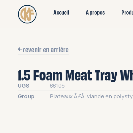
Accueil
A propos
Prod
revenir en arrière
1.5 Foam Meat Tray W
UGS
88105
Group
Plateaux ÃƒÂ viande en polyst