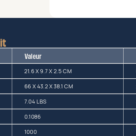
it
Valeur
21.6 X 9.7 X 2.5 CM
66 X 43.2 X 38.1 CM
7.04 LBS
0.1086
1000