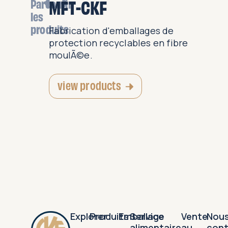
MFT-CKF
Parcourir
les
produits
ettes et
Fabrication d'emballages de
§ue pour
protection recyclables en fibre
ts...
moulÃ©e.
view products
Explorer
Produits
Emballage
Service
Vente
Nou
alimentaire
au
con