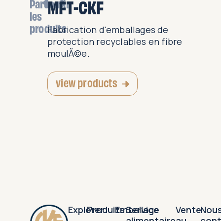
MFT-CKF
Parcourir
les
produits
ettes et
Fabrication d'emballages de
§ue pour
protection recyclables en fibre
ts...
moulÃ©e.
view products
Explorer
Produits
Emballage
Service
Vente
Nou
alimentaire
au
con