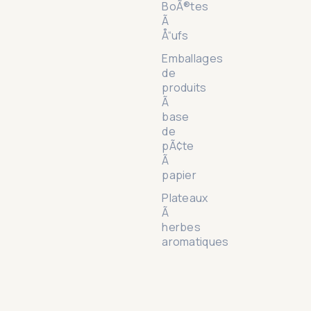
BoÃ®tes
Ã
Å“ufs
Emballages
de
produits
Ã
base
de
pÃ¢te
Ã
papier
Plateaux
Ã
herbes
aromatiques