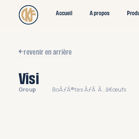
Accueil
A propos
Prod
revenir en arrière
Visi
Group
BoÃƒÂ®tes ÃƒÂ Ã…â€œufs