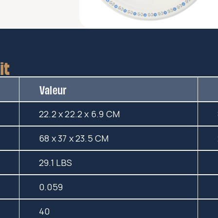
it
Valeur
22.2 x 22.2 x 6.9 CM
68 x 37 x 23.5 CM
29.1 LBS
0.059
40