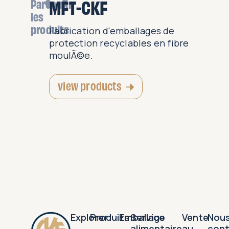
MFT-CKF
Parcourir
les
produits
ettes et
Fabrication d'emballages de
§ue pour
protection recyclables en fibre
ts...
moulÃ©e.
view products
Explorer
Produits
Emballage
Service
Vente
Nou
alimentaire
au
con