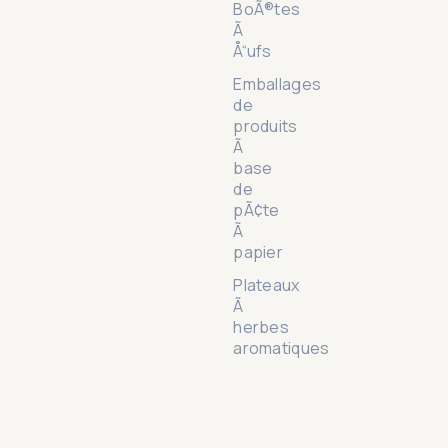
BoÃ®tes
Ã
Å“ufs
Emballages
de
produits
Ã
base
de
pÃ¢te
Ã
papier
Plateaux
Ã
herbes
aromatiques