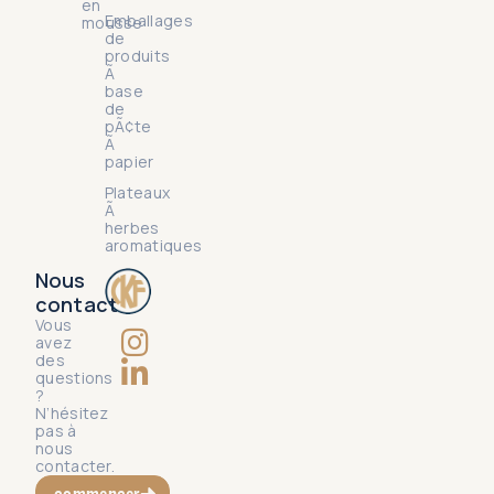
en
Emballages
mousse
de
produits
Ã
base
de
pÃ¢te
Ã
papier
Plateaux
Ã
herbes
aromatiques
Nous
contact
Vous
avez
des
questions
?
N’hésitez
pas à
nous
contacter.
commencer