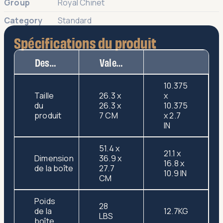
Group
Royal Chinet
Category
Standard
Spécifications du produit
Description
Valeur
10.375
Taille
26.3 x
x
du
26.3 x
10.375
produit
7 CM
x 2.7
IN
51.4 x
21.1 x
Dimension
36.9 x
16.8 x
de la boîte
27.7
10.9 IN
CM
Poids
28
de la
12.7KG
LBS
boîte