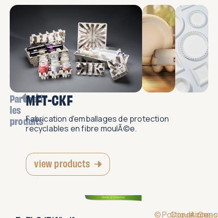
MFT-CKF
Parcourir
les
Fabrication d'emballages de protection
produits
recyclables en fibre moulÃ©e.
view products
©
Politique
Conditions
Accessi
Conç