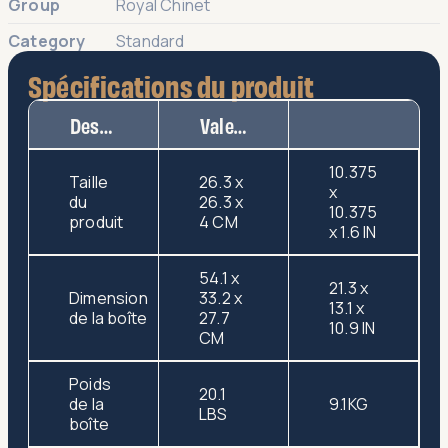
Group
Royal Chinet
Category
Standard
Spécifications du produit
Description
Valeur
10.375
Taille
26.3 x
x
du
26.3 x
10.375
produit
4 CM
x 1.6 IN
54.1 x
21.3 x
Dimension
33.2 x
13.1 x
de la boîte
27.7
10.9 IN
CM
Poids
20.1
de la
9.1KG
LBS
boîte