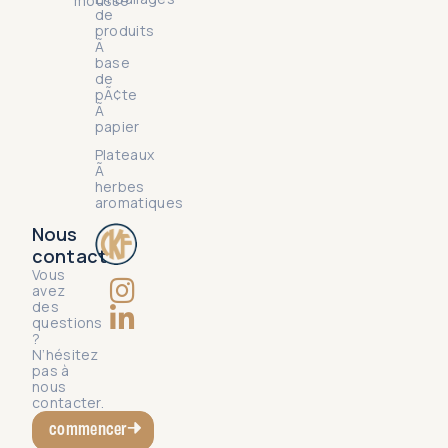
mousse
de
produits
Ã
base
de
pÃ¢te
Ã
papier
Plateaux
Ã
herbes
aromatiques
Nous
contact
Vous
avez
des
questions
?
N’hésitez
pas à
nous
contacter.
commencer