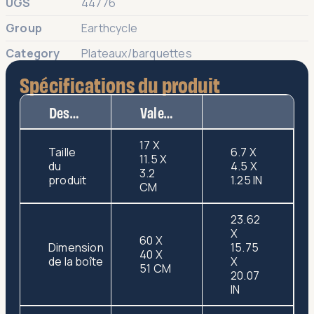
UGS
44776
Group
Earthcycle
Category
Plateaux/barquettes
Spécifications du produit
Description
Valeur
17 X
Taille
6.7 X
11.5 X
du
4.5 X
3.2
produit
1.25 IN
CM
23.62
X
60 X
Dimension
15.75
40 X
de la boîte
X
51 CM
20.07
IN