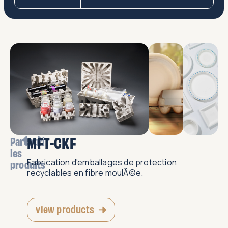
MFT-CKF
Parcourir
les
Fabrication d'emballages de protection
produits
recyclables en fibre moulÃ©e.
view products