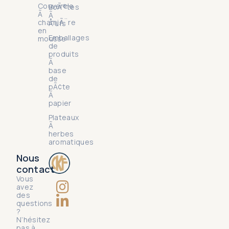
Couvercle
BoÃ®tes
Ã
Ã
charniÃ¨re
Å“ufs
en
Emballages
mousse
de
produits
Ã
base
de
pÃ¢te
Ã
papier
Plateaux
Ã
herbes
aromatiques
Nous
contact
Vous
avez
des
questions
?
N’hésitez
pas à