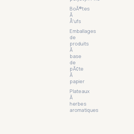
BoÃ®tes
Ã
Å“ufs
Emballages
de
produits
Ã
base
de
pÃ¢te
Ã
papier
Plateaux
Ã
herbes
aromatiques