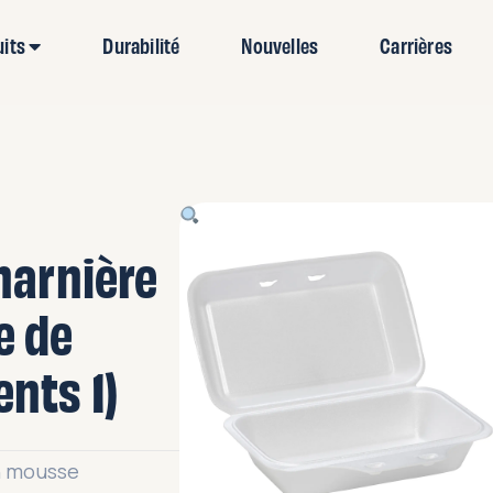
uits
Durabilité
Nouvelles
Carrières
harnière
e de
nts 1)
n mousse