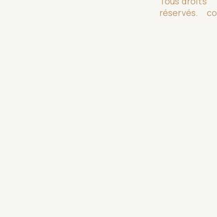
Tous droits
réservés.
co