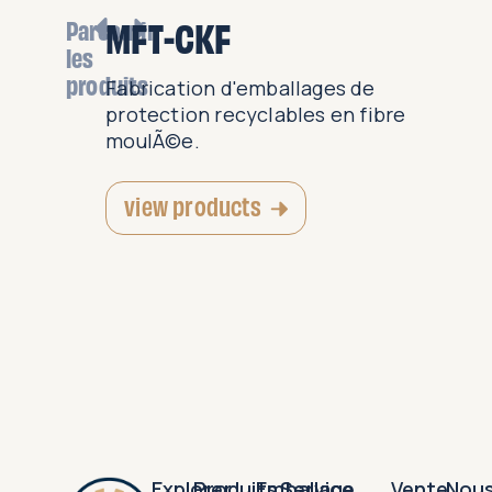
MFT-CKF
Parcourir
les
produits
ettes et
Fabrication d'emballages de
§ue pour
protection recyclables en fibre
ts...
moulÃ©e.
view products
Explorer
Produits
Emballage
Service
Vente
Nou