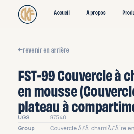
Accueil
A propos
Prod
revenir en arrière
FST-99 Couvercle à c
en mousse (Couvercl
plateau à compartime
UGS
87540
Group
Couvercle ÃƒÂ charniÃƒÂ¨re e