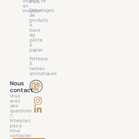
charniÃ¨re
Å“ufs
en
Emballages
mousse
de
produits
Ã
base
de
pÃ¢te
Ã
papier
Plateaux
Ã
herbes
aromatiques
Nous
contact
Vous
avez
des
questions
?
N’hésitez
pas à
nous
contacter.