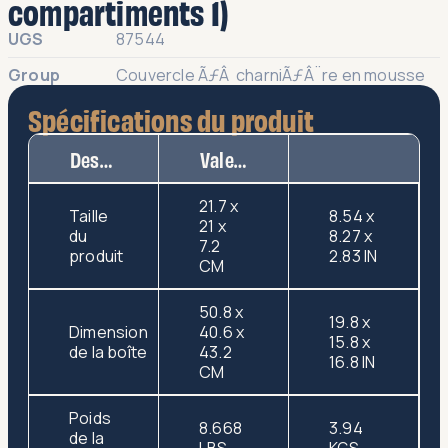
compartiments 1)
UGS
87544
Group
Couvercle ÃƒÂ charniÃƒÂ¨re en mousse
Spécifications du produit
Description
Valeur
21.7 x
Taille
8.54 x
21 x
du
8.27 x
7.2
produit
2.83 IN
CM
50.8 x
19.8 x
Dimension
40.6 x
15.8 x
de la boîte
43.2
16.8 IN
CM
Poids
8.668
3.94
de la