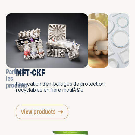
MFT-CKF
Parcourir
les
Fabrication d'emballages de protection
produits
recyclables en fibre moulÃ©e.
view products