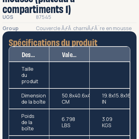
compartiments 1)
UGS
87545
Group
Couvercle ÃƒÂ charniÃƒÂ¨re en mousse
Spécifications du produit
Description
Valeur
Taille
du
produit
Dimension
50.8x40.6x43.2
19.8x15.8x16.8
de la boîte
CM
IN
Poids
6.798
3.09
de la
LBS
KGS
boîte