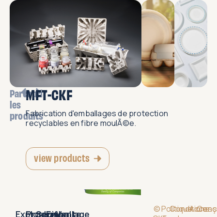
MFT-CKF
Parcourir
les
Fabrication d'emballages de protection
produits
recyclables en fibre moulÃ©e.
view products
©
Politique
Conditions
Accessi
Conç
Explorer
Produits
Service
Emballage
Vente