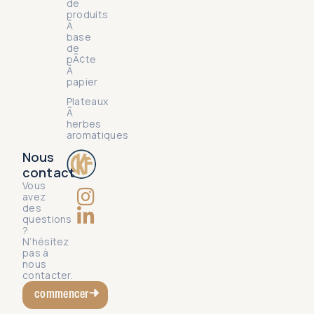
de
produits
Ã
base
de
pÃ¢te
Ã
papier
Plateaux
Ã
herbes
aromatiques
Nous
contact
Vous
avez
des
questions
?
N’hésitez
pas à
nous
contacter.
commencer