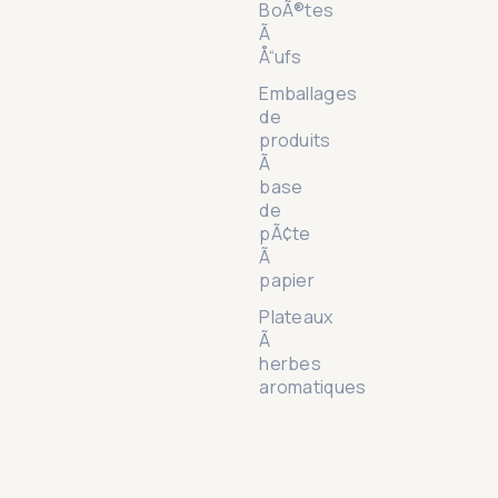
BoÃ®tes
Ã
Å“ufs
Emballages
de
produits
Ã
base
de
pÃ¢te
Ã
papier
Plateaux
Ã
herbes
aromatiques