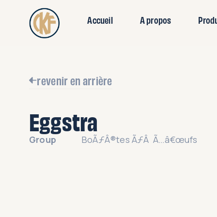
Accueil
A propos
Prod
revenir en arrière
Eggstra
Group
BoÃƒÂ®tes ÃƒÂ Ã…â€œufs