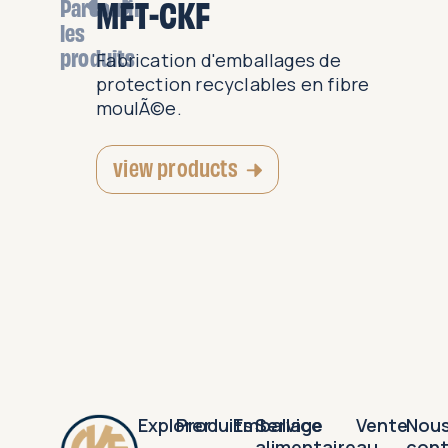
MFT-CKF
Parcourir
les
produits
ettes et
Fabrication d'emballages de
§ue pour
protection recyclables en fibre
ts...
moulÃ©e.
view products
Explorer
Produits
Emballage
Service
Vente
Nou
alimentaire
au
con