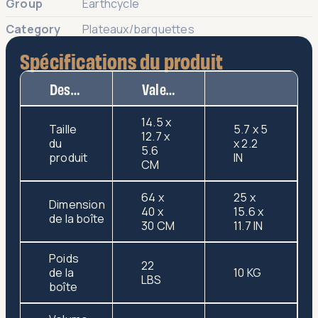
Group
Earthcycle
Category
Plateaux/barquettes
Spécifications du produit
Description
Valeur
14.5 x
Taille
5.7 x 5
12.7 x
du
x 2.2
5.6
produit
IN
CM
64 x
25 x
Dimension
40 x
15.6 x
de la boîte
30 CM
11.7 IN
Poids
22
de la
10 KG
LBS
boîte