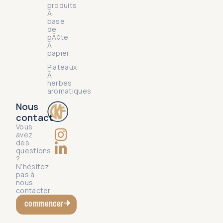
produits
Ã
base
de
pÃ¢te
Ã
papier
Plateaux
Ã
herbes
aromatiques
Nous
contact
Vous
avez
des
questions
?
N’hésitez
pas à
nous
contacter.
commencer