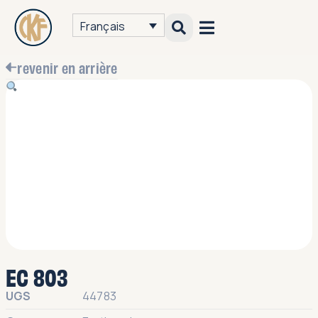
Français
revenir en arrière
EC 803
UGS
44783