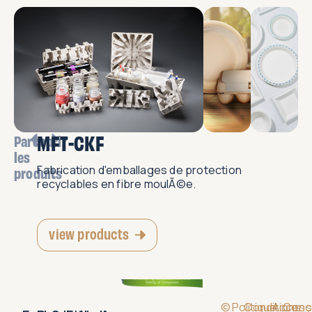
MFT-CKF
Parcourir
les
Fabrication d'emballages de protection
produits
recyclables en fibre moulÃ©e.
view products
©
Politique
Conditions
Accessi
Conç