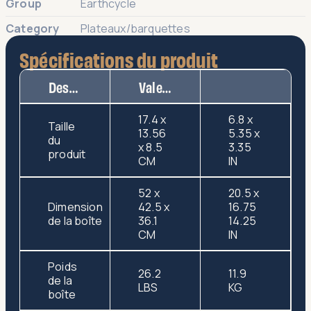
Group
Earthcycle
Category
Plateaux/barquettes
Spécifications du produit
Description
Valeur
17.4 x
6.8 x
Taille
13.56
5.35 x
du
x 8.5
3.35
produit
CM
IN
52 x
20.5 x
Dimension
42.5 x
16.75
de la boîte
36.1
14.25
CM
IN
Poids
26.2
11.9
de la
LBS
KG
boîte