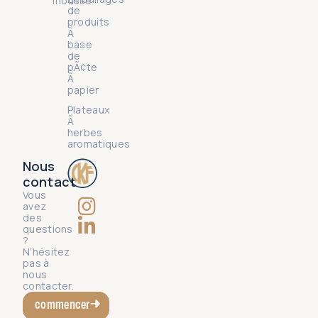
mousse
de
produits
Ã
base
de
pÃ¢te
Ã
papier
Plateaux
Ã
herbes
aromatiques
Nous
contact
Vous
avez
des
questions
?
N’hésitez
pas à
nous
contacter.
commencer