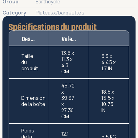
Group
Earthcycle
Category
Plateaux/barquettes
Spécifications du produit
Description
Valeur
13.5 x
Taille
5.3 x
11.3 x
du
4.45 x
4.3
produit
1.7 IN
CM
45.72
x
18.5 x
Dimension
39.37
15.5 x
de la boîte
x
10.75
27.30
IN
CM
Poids
12.1
de la
5.5 KG