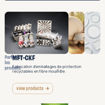
MFT-CKF
Parcourir
les
Fabrication d'emballages de protection
produits
recyclables en fibre moulÃ©e.
view products