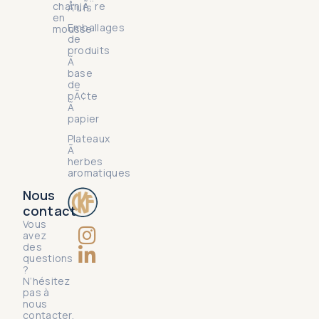
charniÃ¨re
Å“ufs
en
Emballages
mousse
de
produits
Ã
base
de
pÃ¢te
Ã
papier
Plateaux
Ã
herbes
aromatiques
Nous
contact
Vous
avez
des
questions
?
N’hésitez
pas à
nous
contacter.