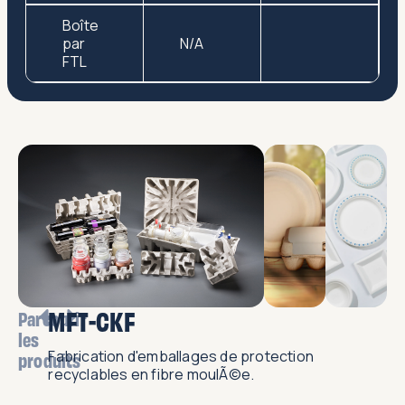
Boîte
par
N/A
FTL
MFT-CKF
Parcourir
les
Fabrication d'emballages de protection
produits
recyclables en fibre moulÃ©e.