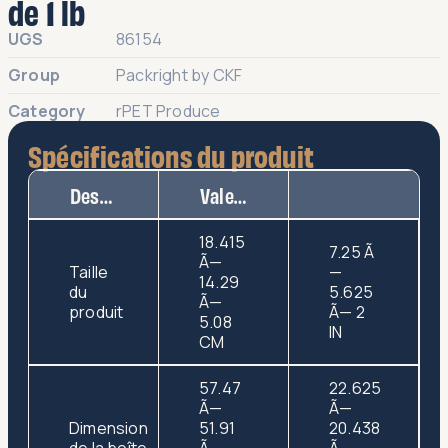
de 1 lb
UGS
86154
Group
Packright by CKF
Category
rPET Produce
Spécifications du produit
Description
Valeur
18.415
7.25 Ã
Ã—
Taille
—
14.29
du
5.625
Ã—
produit
Ã— 2
5.08
IN
CM
57.47
22.625
Ã—
Ã—
Dimension
51.91
20.438