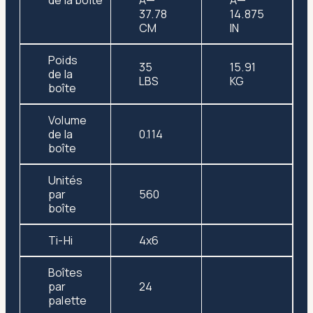
de la boîte
Ã—
Ã—
37.78
14.875
CM
IN
Poids
35
15.91
de la
LBS
KG
boîte
Volume
de la
0.114
boîte
Unités
par
560
boîte
Ti-Hi
4x6
Boîtes
par
24
palette