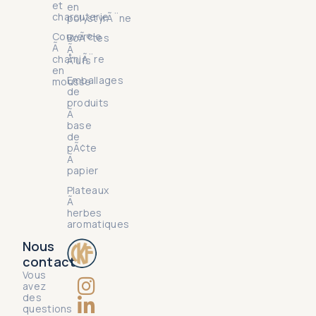
et
en
charcuterie
polystyrÃ¨ne
Couvercle
BoÃ®tes
Ã
Ã
charniÃ¨re
Å“ufs
en
Emballages
mousse
de
produits
Ã
base
de
pÃ¢te
Ã
papier
Plateaux
Ã
herbes
aromatiques
Nous
contact
Vous
avez
des
questions