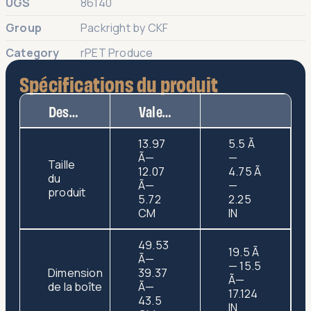
UGS
86140
Group
Packright by CKF
Category
rPET Produce
Spécifications du produit
Description
Valeur
13.97
5.5 Ã
Ã—
—
Taille
12.07
4.75 Ã
du
Ã—
—
produit
5.72
2.25
CM
IN
49.53
19.5 Ã
Ã—
— 15.5
Dimension
39.37
Ã—
de la boîte
Ã—
17.124
43.5
IN