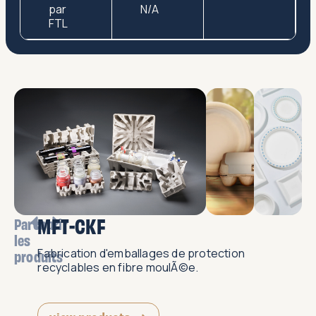
par
N/A
FTL
MFT-CKF
Parcourir
les
Fabrication d'emballages de protection
produits
recyclables en fibre moulÃ©e.