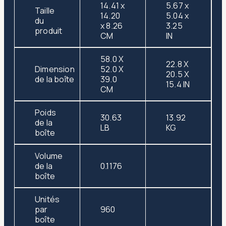
14.41 x
5.67 x
Taille
14.20
5.04 x
du
x 8.26
3.25
produit
CM
IN
58.0 X
22.8 X
Dimension
52.0 X
20.5 X
de la boîte
39.0
15.4 IN
CM
Poids
30.63
13.92
de la
LB
KG
boîte
Volume
de la
0.1176
boîte
Unités
par
960
boîte