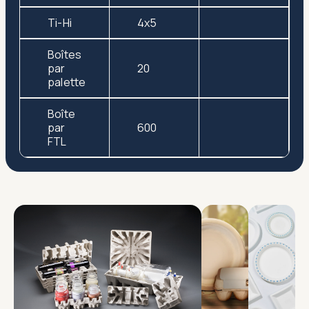
Ti-Hi
4x5
Boîtes
par
20
palette
Boîte
par
600
FTL