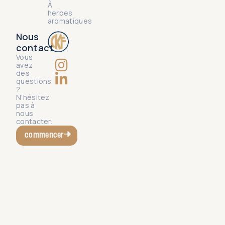
Ã
herbes
aromatiques
Nous
contact
Vous
avez
des
questions
?
N’hésitez
pas à
nous
contacter.
commencer