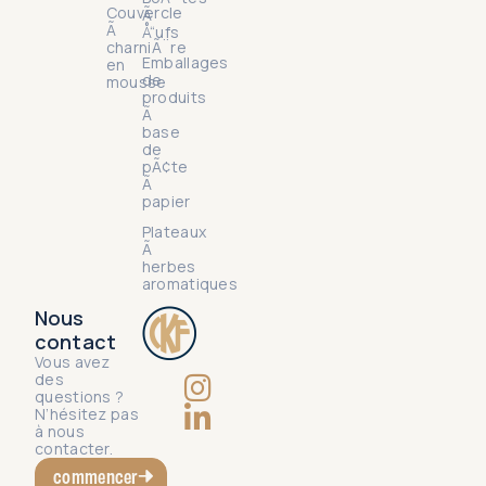
Couvercle
Ã
Ã
Å“ufs
charniÃ¨re
Emballages
en
de
mousse
produits
Ã
base
de
pÃ¢te
Ã
papier
Plateaux
Ã
herbes
aromatiques
Nous
contact
Vous avez
des
questions ?
N’hésitez pas
à nous
contacter.
commencer