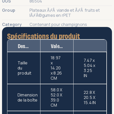
UGS
86504
Group
Plateaux ÃƒÂ viande et ÃƒÂ fruits et
lÃƒÂ©gumes en rPET
Category
Contenant pour champignons
Spécifications du produit
Description
Valeur
18.97
7.47 x
Taille
x
5.04 x
du
14.20
3.25
produit
x 8.26
IN
CM
58.0 X
22.8 X
Dimension
52.0 X
20.5 X
de la boîte
39.0
15.4 IN
CM