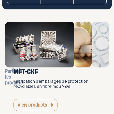
MFT-CKF
Parcourir
les
Fabrication d'emballages de protection
produits
recyclables en fibre moulÃ©e.
view products