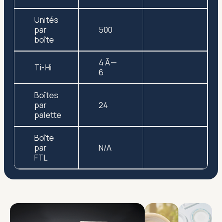
Unités
par
500
boîte
4 Ã—
Ti-Hi
6
Boîtes
par
24
palette
Boîte
par
N/A
FTL