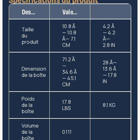
Description
Valeur
10.8 Ã
4.2 Ã
Taille
— 10.8
— 4.2
du
Ã— 7.1
Ã—
produit
CM
2.8 IN
71.2 Ã
28 Ã—
—
Dimension
13.6 Ã
34.6 Ã
de la boîte
— 17.8
— 45.1
IN
CM
Poids
17.8
de la
8.1 KG
LBS
boîte
Volume
de la
0.111
boîte