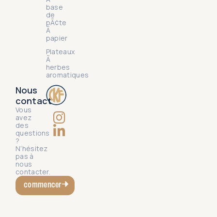
base
de
pÃ¢te
Ã
papier
Plateaux
Ã
herbes
aromatiques
Nous
contact
Vous
avez
des
questions
?
N’hésitez
pas à
nous
contacter.
commencer