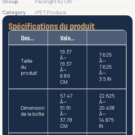
Group
Packright by CKF
Category
rPET Produce
Spécifications du produit
Description
Valeur
19.37
7.625
Ã—
Taille
Ã—
19.37
du
7.625
Ã—
produit
Ã—
8.89
3.5 IN
CM
57.47
22.625
Ã—
Ã—
Dimension
51.91
20.438
de la boîte
Ã—
Ã—
37.78
14.875
CM
IN