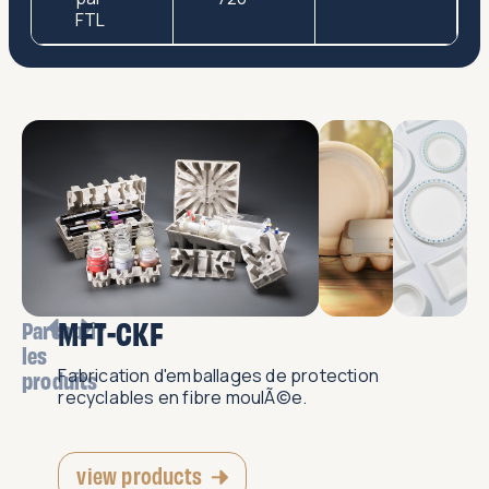
FTL
MFT-CKF
Parcourir
les
Fabrication d'emballages de protection
produits
recyclables en fibre moulÃ©e.
view products