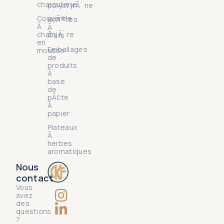
charcuterie
polystyrÃ¨ne
Couvercle
BoÃ®tes
Ã
Ã
charniÃ¨re
Å“ufs
en
Emballages
mousse
de
produits
Ã
base
de
pÃ¢te
Ã
papier
Plateaux
Ã
herbes
aromatiques
Nous
contact
Vous
avez
des
questions
?