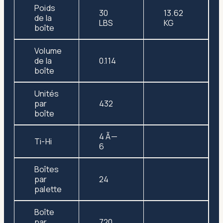
Poids
30
13.62
de la
LBS
KG
boîte
Volume
de la
0.114
boîte
Unités
par
432
boîte
4 Ã—
Ti-Hi
6
Boîtes
par
24
palette
Boîte
par
720