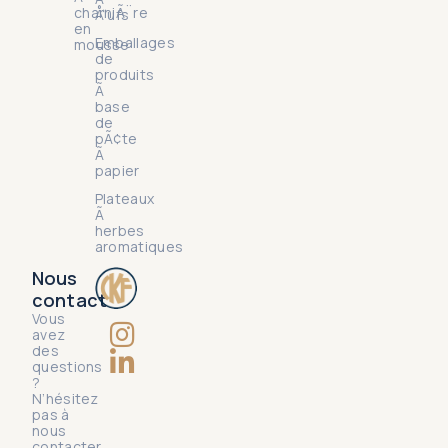
charniÃ¨re
Å“ufs
en
Emballages
mousse
de
produits
Ã
base
de
pÃ¢te
Ã
papier
Plateaux
Ã
herbes
aromatiques
Nous
contact
Vous
avez
des
questions
?
N’hésitez
pas à
nous
contacter.