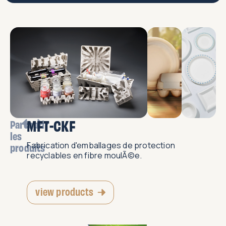
MFT-CKF
Parcourir
les
Fabrication d'emballages de protection
produits
recyclables en fibre moulÃ©e.
view products