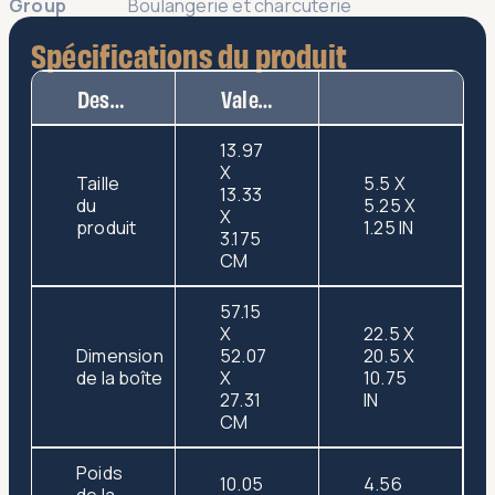
Group
Boulangerie et charcuterie
Spécifications du produit
Description
Valeur
13.97
X
Taille
5.5 X
13.33
du
5.25 X
X
produit
1.25 IN
3.175
CM
57.15
X
22.5 X
Dimension
52.07
20.5 X
de la boîte
X
10.75
27.31
IN
CM
Poids
10.05
4.56