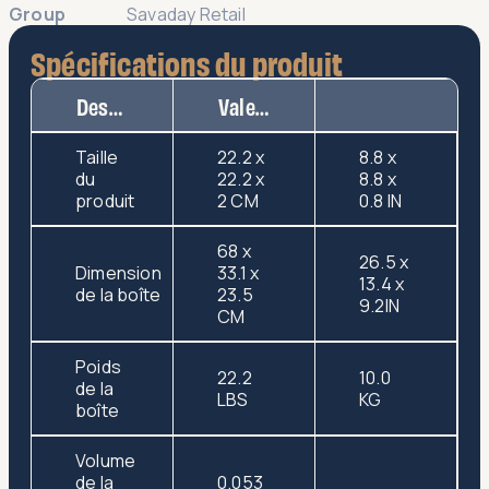
Group
Savaday Retail
Spécifications du produit
Description
Valeur
Taille
22.2 x
8.8 x
du
22.2 x
8.8 x
produit
2 CM
0.8 IN
68 x
26.5 x
Dimension
33.1 x
13.4 x
de la boîte
23.5
9.2IN
CM
Poids
22.2
10.0
de la
LBS
KG
boîte
Volume
de la
0.053