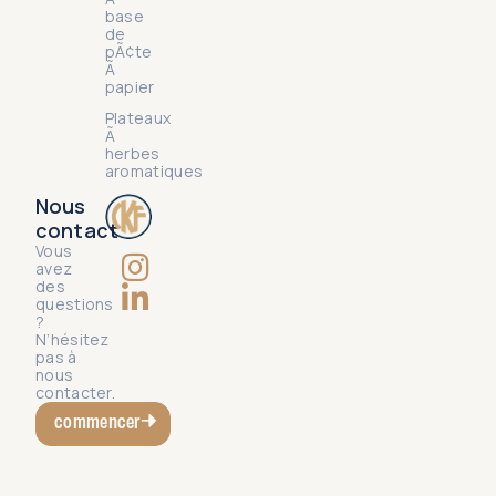
base
de
pÃ¢te
Ã
papier
Plateaux
Ã
herbes
aromatiques
Nous
contact
Vous
avez
des
questions
?
N’hésitez
pas à
nous
contacter.
commencer