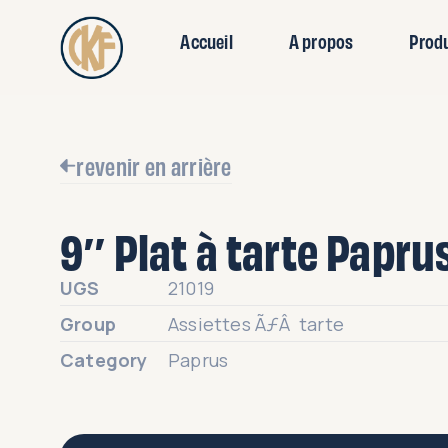
Accueil
A propos
Prod
revenir en arrière
9″ Plat à tarte Papru
UGS
21019
Group
Assiettes ÃƒÂ tarte
Category
Paprus