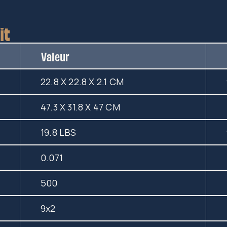
it
Valeur
22.8 X 22.8 X 2.1 CM
47.3 X 31.8 X 47 CM
19.8 LBS
0.071
500
9x2