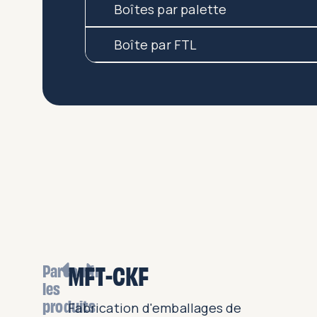
Boîtes par palette
Boîte par FTL
MFT-CKF
Parcourir
les
produits
ettes et
Fabrication d'emballages de