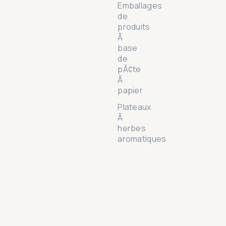
Emballages
de
produits
Ã
base
de
pÃ¢te
Ã
papier
Plateaux
Ã
herbes
aromatiques