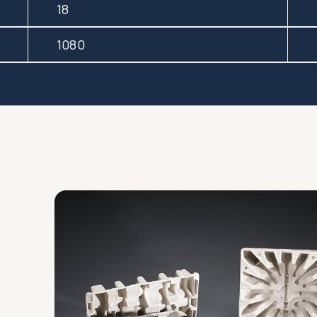
18
1080
Produits sur mesure
Vente 
Concevez et crÃ©ez l'emballage
Solution p