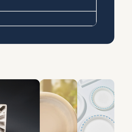
au dÃ©tail
MFT-CKF
our toutes les assiettes et
Fabrication d'emball