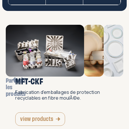
MFT-CKF
Parcourir
les
Fabrication d'emballages de protection
produits
recyclables en fibre moulÃ©e.
view products