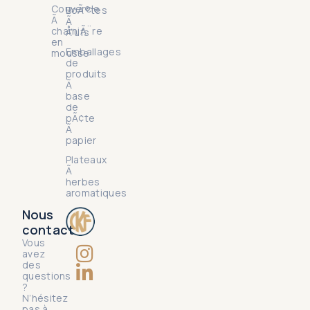
Couvercle
BoÃ®tes
Ã
Ã
charniÃ¨re
Å“ufs
en
Emballages
mousse
de
produits
Ã
base
de
pÃ¢te
Ã
papier
Plateaux
Ã
herbes
aromatiques
Nous
contact
Vous
avez
des
questions
?
N’hésitez
pas à