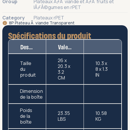
Group
Plateaux ÃƒÂ viande et ÃƒÂ fruits et
lÃƒÂ©gumes en rPET
Category
Plateaux rPET
8P Plateau Ã viande Transparent
Spécifications du produit
Description
Valeur
26 x
Taille
10.3 x
20.3 x
du
8 x 1.3
3.2
produit
IN
CM
Dimension
de la boîte
Poids
23.35
10.58
de la
LBS
KG
boîte