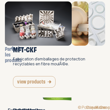
MFT-CKF
Parcourir
les
Fabrication d'emballages de protection
produits
recyclables en fibre moulÃ©e.
view products
©
Politique
Conditions
Accessi
Conç