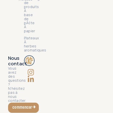
de
produits
Ã
base
de
pÃ¢te
Ã
papier
Plateaux
Ã
herbes
aromatiques
Nous
contact
Vous
avez
des
questions
?
N’hésitez
pas à
nous
contacter.
commencer