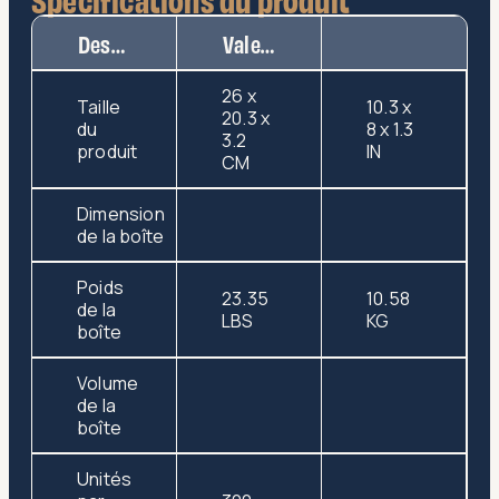
Description
Valeur
26 x
Taille
10.3 x
20.3 x
du
8 x 1.3
3.2
produit
IN
CM
Dimension
de la boîte
Poids
23.35
10.58
de la
LBS
KG
boîte
Volume
de la
boîte
Unités