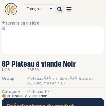
Français
revenir en arrière
8P Plateau à viande Noir
UGS
86530
Group
Plateaux ÃƒÂ viande et ÃƒÂ fruits et
lÃƒÂ©gumes en rPET
Category
Plateaux rPET
8P Plateau Ã viande Noir
Spécifications du produit