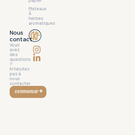
papier
Plateaux
Ã
herbes
aromatiques
Nous
contact
Vous
avez
des
questions
?
N’hésitez
pas à
nous
contacter.
commencer