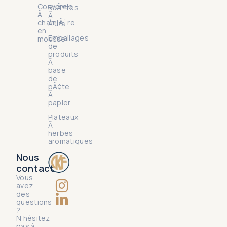
Couvercle
BoÃ®tes
Ã
Ã
charniÃ¨re
Å“ufs
en
Emballages
mousse
de
produits
Ã
base
de
pÃ¢te
Ã
papier
Plateaux
Ã
herbes
aromatiques
Nous
contact
Vous
avez
des
questions
?
N’hésitez
pas à