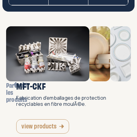
MFT-CKF
Parcourir
les
Fabrication d'emballages de protection
produits
recyclables en fibre moulÃ©e.
view products