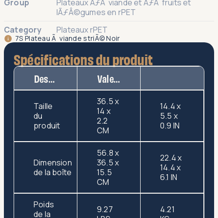
Group
Plateaux ÃƒÂ viande et ÃƒÂ fruits et
lÃƒÂ©gumes en rPET
Category
Plateaux rPET
7S Plateau Ã viande striÃ© Noir
Spécifications du produit
Description
Valeur
36.5 x
Taille
14.4 x
14 x
du
5.5 x
2.2
produit
0.9 IN
CM
56.8 x
22.4 x
Dimension
36.5 x
14.4 x
de la boîte
15.5
6.1 IN
CM
Poids
9.27
4.21
de la