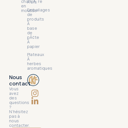
charniÃ¨re
Å“ufs
en
Emballages
mousse
de
produits
Ã
base
de
pÃ¢te
Ã
papier
Plateaux
Ã
herbes
aromatiques
Nous
contact
Vous
avez
des
questions
?
N’hésitez
pas à
nous
contacter.