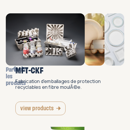
MFT-CKF
Parcourir
les
Fabrication d'emballages de protection
produits
recyclables en fibre moulÃ©e.
view products