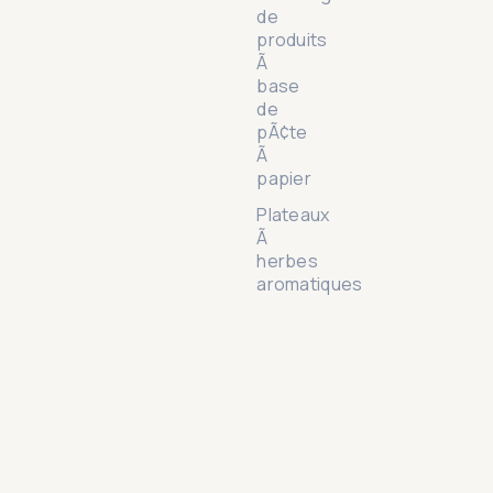
de
produits
Ã
base
de
pÃ¢te
Ã
papier
Plateaux
Ã
herbes
aromatiques