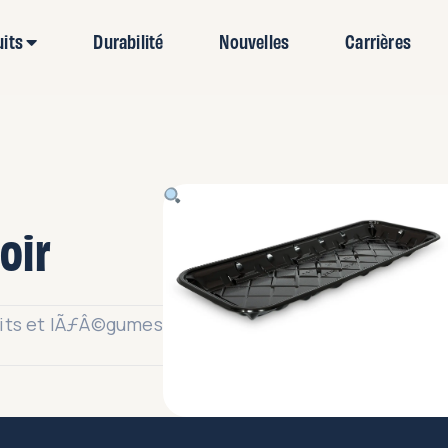
uits
Durabilité
Nouvelles
Carrières
oir
uits et lÃƒÂ©gumes