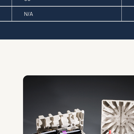
N/A
Produits sur mesure
Vente 
Concevez et crÃ©ez l'emballage
Solution p
unique qui vous convient.
tous les b