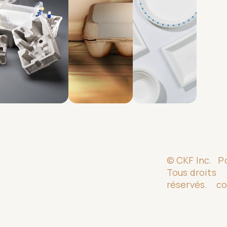
 acheteurs de produits...
moulÃ©e.
oducts
view products
© CKF Inc.
P
Tous droits
réservés.
co