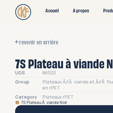
Accueil
A propos
Prod
revenir en arrière
7S Plateau à viande N
UGS
86520
Group
Plateaux ÃƒÂ viande et ÃƒÂ fr
en rPET
Category
Plateaux rPET
7S Plateau Ã viande Noir