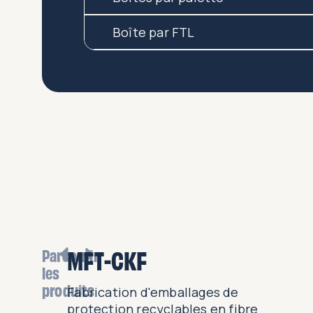
Boîte par FTL
MFT-CKF
Parcourir
les
produits
ettes et
Fabrication d'emballages de
§ue pour
protection recyclables en fibre