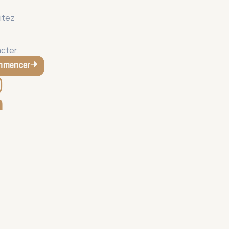
itez
cter.
mmencer