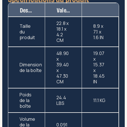
Description
Valeur
22.8 x
Taille
8.9 x
18.1 x
du
7.1 x
4.2
produit
1.6 IN
CM
48.90
19.07
x
x
Dimension
39.40
15.37
de la boîte
x
x
47.30
18.45
CM
IN
Poids
24.4
de la
11.1 KG
LBS
boîte
Volume
de la
0.091