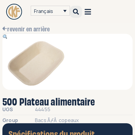
Français
revenir en arrière
500 Plateau alimentaire
UGS
44455
Group
Bacs ÃƒÂ copeaux
Spécifications du produit