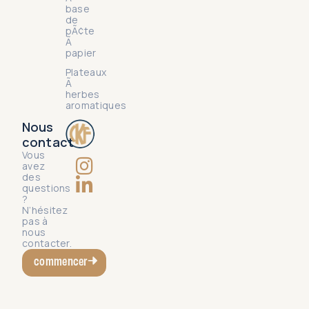
base
de
pÃ¢te
Ã
papier
Plateaux
Ã
herbes
aromatiques
Nous
contact
Vous
avez
des
questions
?
N’hésitez
pas à
nous
contacter.
commencer