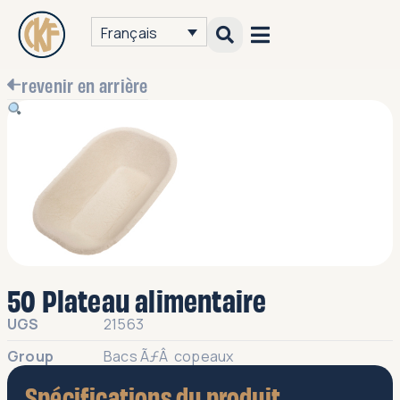
Français
revenir en arrière
50 Plateau alimentaire
UGS
21563
Group
Bacs ÃƒÂ copeaux
Spécifications du produit