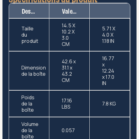
Description
Valeur
14.5 X
Taille
5.71 X
10.2 X
du
4.0 X
3.0
produit
1.18 IN
CM
16.77
42.6 x
x
Dimension
31.1 x
12.24
de la boîte
43.2
x 17.0
CM
IN
Poids
17.16
de la
7.8 KG
LBS
boîte
Volume
de la
0.057
boîte