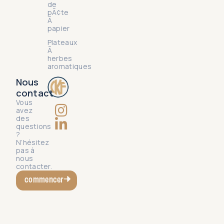
de
pÃ¢te
Ã
papier
Plateaux
Ã
herbes
aromatiques
Nous
contact
Vous
avez
des
questions
?
N’hésitez
pas à
nous
contacter.
commencer