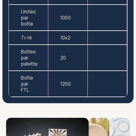
Unités
par
1000
boîte
Ti-Hi
10x2
Boîtes
par
20
palette
Boîte
par
1200
FTL