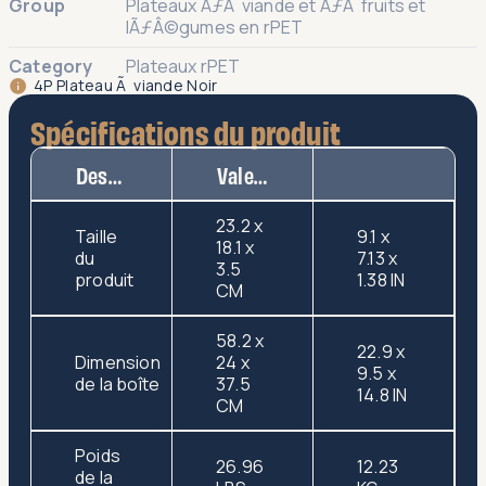
Group
Plateaux ÃƒÂ viande et ÃƒÂ fruits et
lÃƒÂ©gumes en rPET
Category
Plateaux rPET
4P Plateau Ã viande Noir
Spécifications du produit
Description
Valeur
23.2 x
Taille
9.1 x
18.1 x
du
7.13 x
3.5
produit
1.38 IN
CM
58.2 x
22.9 x
Dimension
24 x
9.5 x
de la boîte
37.5
14.8 IN
CM
Poids
26.96
12.23
de la