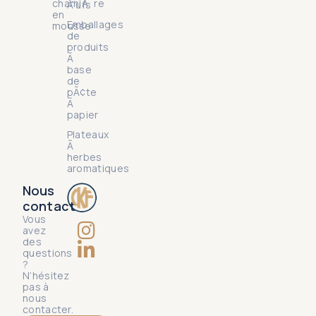
charniÃ¨re
Å“ufs
en
Emballages
mousse
de
produits
Ã
base
de
pÃ¢te
Ã
papier
Plateaux
Ã
herbes
aromatiques
Nous
contact
Vous
avez
des
questions
?
N’hésitez
pas à
nous
contacter.