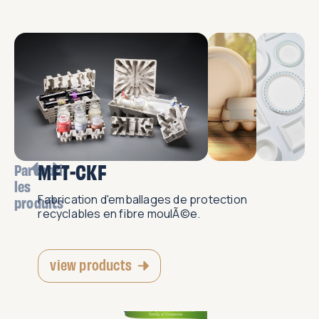
MFT-CKF
Parcourir
les
Fabrication d'emballages de protection
produits
recyclables en fibre moulÃ©e.
view products