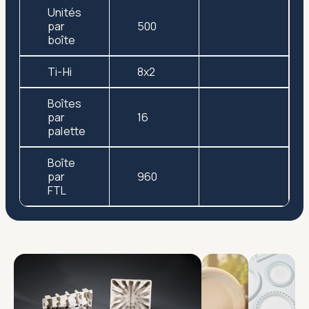
Unités
par
500
boîte
Ti-Hi
8x2
Boîtes
par
16
palette
Boîte
par
960
FTL