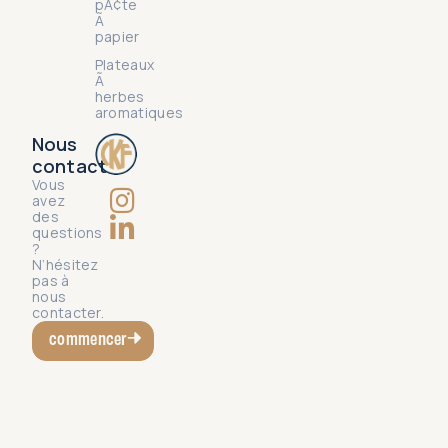
pÃ¢te
Ã
papier
Plateaux
Ã
herbes
aromatiques
Nous
contact
Vous
avez
des
questions
?
N’hésitez
pas à
nous
contacter.
commencer