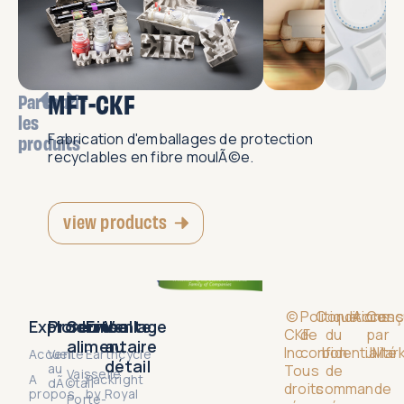
MFT-CKF
Parcourir
les
Fabrication d'emballages de protection
produits
recyclables en fibre moulÃ©e.
view products
©
Politique
Conditions
Accessi
Conç
Explorer
Produits
Service
Emballage
Vente
CKF
de
du
par
alimentaire
au
Inc.
confidentialité
bon
JMark
Accueil
Vente
Earthcycle
détail
au
Tous
de
Vaisselle
A
Packright
dÃ©tail
droits
commande
propos
by
Royal
Porte-