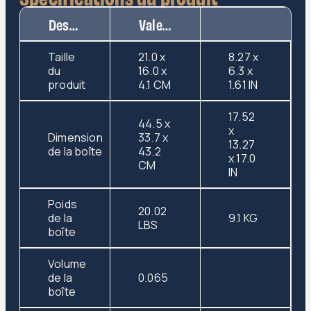
Description
Valeur
Taille
21.0 x
8.27 x
du
16.0 x
6.3 x
produit
4.1 CM
1.61 IN
17.52
44.5 x
x
Dimension
33.7 x
13.27
de la boîte
43.2
x 17.0
CM
IN
Poids
20.02
de la
9.1 KG
LBS
boîte
Volume
de la
0.065
boîte