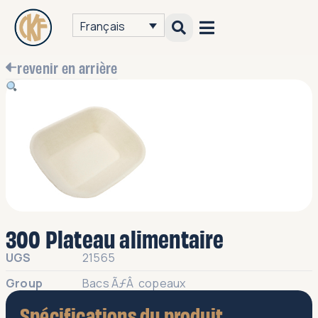
Français
revenir en arrière
300 Plateau alimentaire
UGS
21565
Group
Bacs ÃƒÂ copeaux
Spécifications du produit