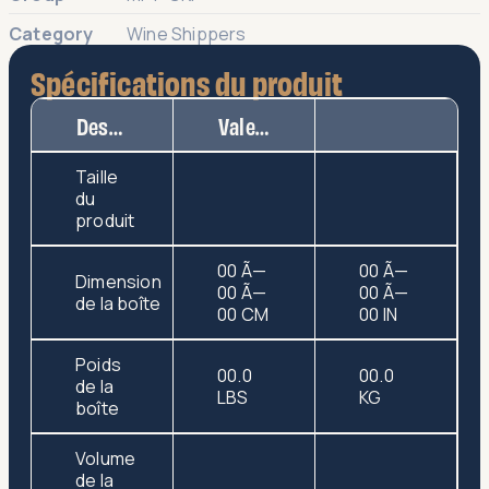
Category
Wine Shippers
Spécifications du produit
Description
Valeur
Taille
du
produit
00 Ã—
00 Ã—
Dimension
00 Ã—
00 Ã—
de la boîte
00 CM
00 IN
Poids
00.0
00.0
de la
LBS
KG
boîte
Volume
de la