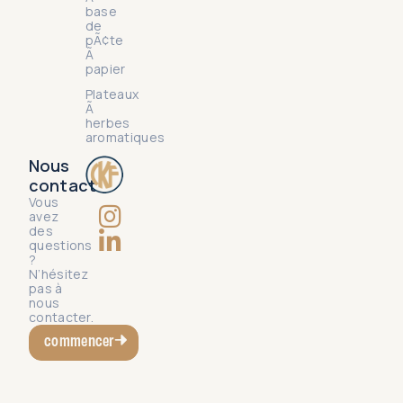
base
de
pÃ¢te
Ã
papier
Plateaux
Ã
herbes
aromatiques
Nous
contact
Vous
avez
des
questions
?
N’hésitez
pas à
nous
contacter.
commencer