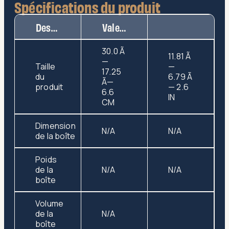
Spécifications du produit
Description
Valeur
30.0 Ã
11.81 Ã
—
Taille
—
17.25
du
6.79 Ã
Ã—
produit
— 2.6
6.6
IN
CM
Dimension
N/A
N/A
de la boîte
Poids
de la
N/A
N/A
boîte
Volume
de la
N/A
boîte