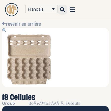
Français
revenir en arrière
18 Cellules
Group
BoÃƒÂ®tes ÃƒÂ Ã…â€œufs