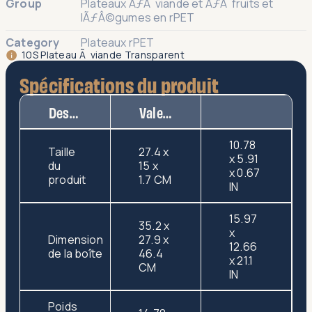
Group
Plateaux ÃƒÂ viande et ÃƒÂ fruits et
lÃƒÂ©gumes en rPET
Category
Plateaux rPET
10S Plateau Ã viande Transparent
Spécifications du produit
Description
Valeur
10.78
Taille
27.4 x
x 5.91
du
15 x
x 0.67
produit
1.7 CM
IN
15.97
35.2 x
x
Dimension
27.9 x
12.66
de la boîte
46.4
x 21.1
CM
IN
Poids