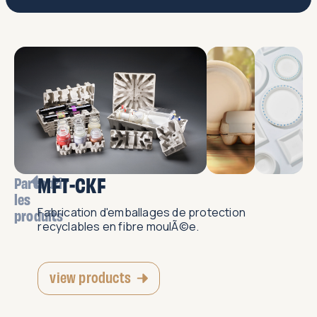
MFT-CKF
Parcourir
les
Fabrication d'emballages de protection
produits
recyclables en fibre moulÃ©e.
view products