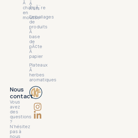
Ã
Ã
charniÃ¨re
Å“ufs
en
Emballages
mousse
de
produits
Ã
base
de
pÃ¢te
Ã
papier
Plateaux
Ã
herbes
aromatiques
Nous
contact
Vous
avez
des
questions
?
N’hésitez
pas à
nous