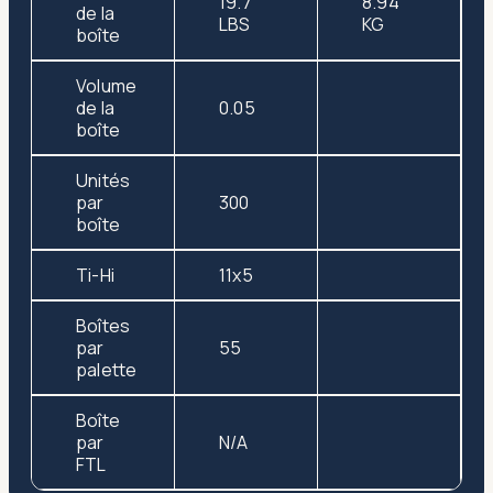
19.7
8.94
de la
LBS
KG
boîte
Volume
de la
0.05
boîte
Unités
par
300
boîte
Ti-Hi
11x5
Boîtes
par
55
palette
Boîte
par
N/A
FTL