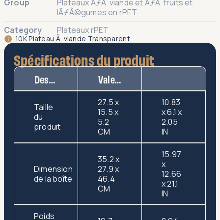
Group
Plateaux ÃƒÂ viande et ÃƒÂ fruits et
lÃƒÂ©gumes en rPET
Category
Plateaux rPET
10K Plateau Ã viande Transparent
Spécifications du produit
Description
Valeur
27.5 x
10.83
Taille
15.5 x
x 6.1 x
du
5.2
2.05
produit
CM
IN
15.97
35.2 x
x
Dimension
27.9 x
12.66
de la boîte
46.4
x 21.1
CM
IN
Poids