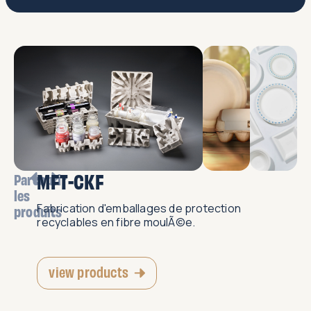
MFT-CKF
Parcourir
les
Fabrication d'emballages de protection
produits
recyclables en fibre moulÃ©e.
view products