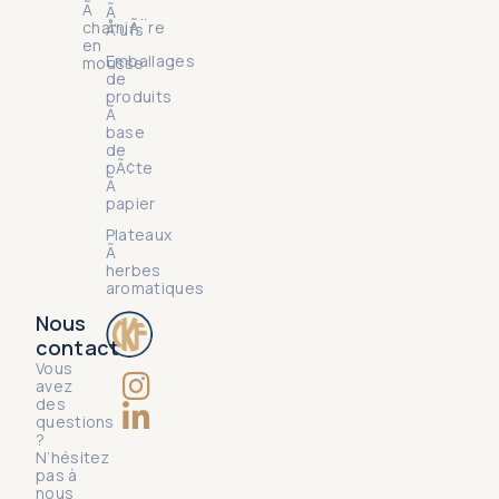
Ã
Ã
charniÃ¨re
Å“ufs
en
Emballages
mousse
de
produits
Ã
base
de
pÃ¢te
Ã
papier
Plateaux
Ã
herbes
aromatiques
Nous
contact
Vous
avez
des
questions
?
N’hésitez
pas à
nous