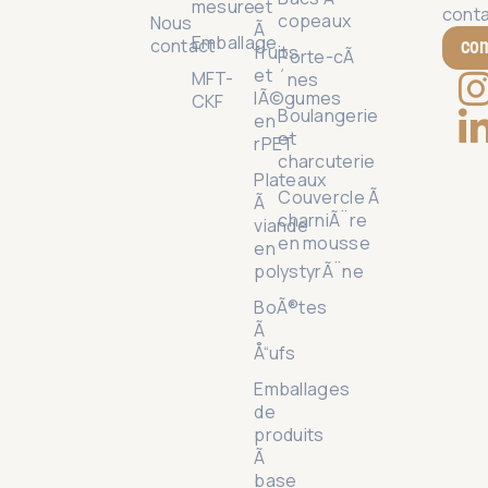
mesure
et
conta
copeaux
Nous
Ã
Emballage
co
contact
fruits
Porte-cÃ
et
MFT-
´nes
lÃ©gumes
CKF
Boulangerie
en
et
rPET
charcuterie
Plateaux
Couvercle Ã
Ã
charniÃ¨re
viande
en mousse
en
polystyrÃ¨ne
BoÃ®tes
Ã
Å“ufs
Emballages
de
produits
Ã
base