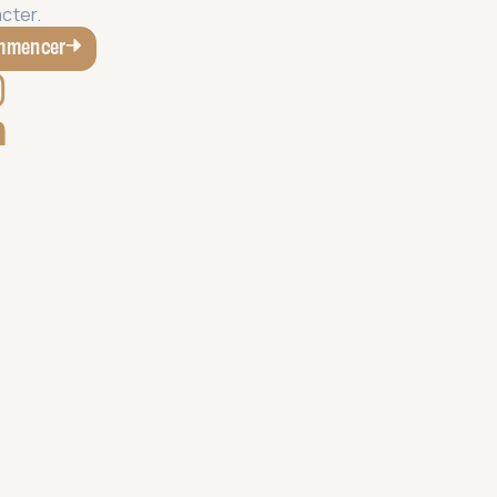
cter.
mmencer