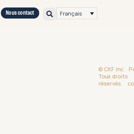
Nous contact
Français
© CKF Inc.
P
Tous droits
réservés.
co