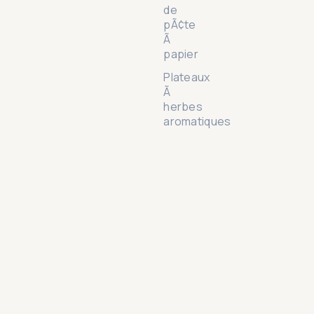
de
pÃ¢te
Ã
papier
Plateaux
Ã
herbes
aromatiques