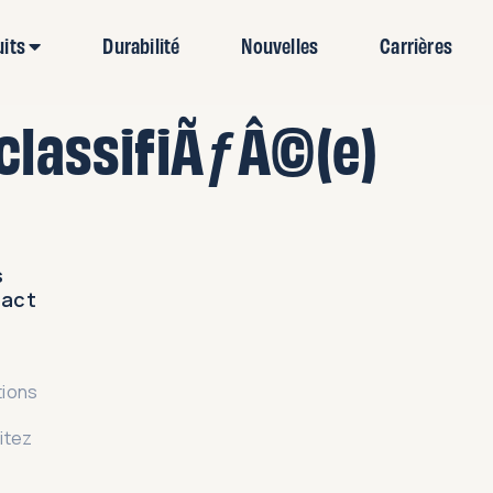
uits
Durabilité
Nouvelles
Carrières
classifiÃƒÂ©(e)
s
tact
tions
itez