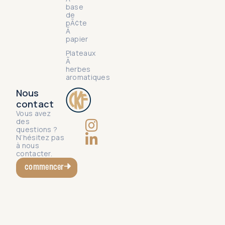
base
de
pÃ¢te
Ã
papier
Plateaux
Ã
herbes
aromatiques
Nous
contact
Vous avez
des
questions ?
N’hésitez pas
à nous
contacter.
commencer